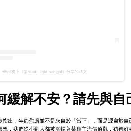
華燈初上（@hikari_lightthenight）分享的貼文
何緩解不安？請先與自
步指出，年節焦慮並不是來自於「當下」，而是源自於自
想想，我們從小到大都被灌輸著某種主流價值觀，彷彿好