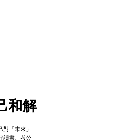
己和解
己對「未來」
好讀書、考公