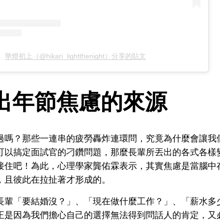
華燈初上（@hikari_lightthenight）分享的貼文
出年節焦慮的來源
過嗎？那些一連串的疲勞轟炸連環問，究竟為什麼會讓我
可以搞定面試官的刁鑽問題，那麼長輩所丟出的各式各樣
接住吧！為此，心理學家龔佑霖表示，其實焦慮是當腦中
，且彼此在拉扯著才形成的。
長輩「要結婚沒？」、「現在做什麼工作？」、「薪水多
正是因為我們擔心自己的選擇無法得到問話人的肯定，又