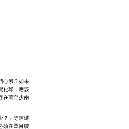
們心累？如果
變化球，應該
存在著至少兩
少？」等連環
必須在眾目睽