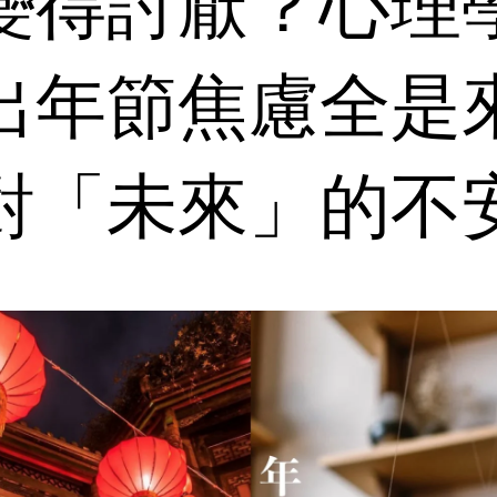
變得討厭？心理
出年節焦慮全是
對「未來」的不