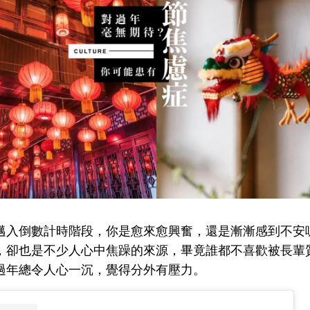
邁入倒數計時階段，你是愈來愈興奮，還是漸漸感到不安
，卻也是不少人心中焦躁的來源，畢竟誰都不喜歡被長輩
過年總令人心一沉，覺得分外有壓力。