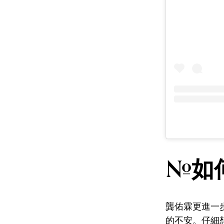
#如
龔佑霖更進一
的不安。仔細