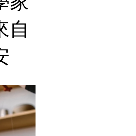
學家
來自
安