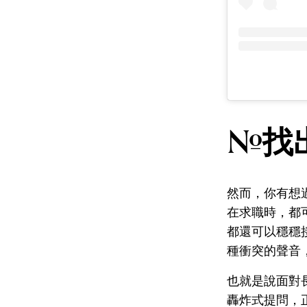
#找
然而，你有想
在求職時，都
都還可以穩穩
種衝突的聲音
也就是說面對
轟炸式提問，