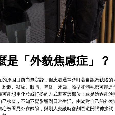
麼是「外貌焦慮症」？
症的原因目前尚無定論，但患者通常會盯著自認為缺陷的
、粉刺、皺紋、眼睛、嘴脣、牙齒、臉型和體毛都可能是
盡可能想用化妝或打扮的方式遮蓋該部位；或是透過能映
自己檢查，不知不覺影響到日常生活。由於對自己的外表
擔心被看見外在缺陷，與別人交談時會刻意避開眼神接觸