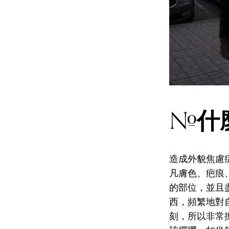
什
#
造成外貌焦慮
凡膚色、疤痕
的部位，並且
西，頻繁地對
刻，所以非常