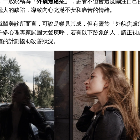
，一般統稱為「
外貌焦慮症」
，患者不但會過度關注自己
極大的缺陷，導致內心充滿不安和痛苦的情緒。
就醫美診所而言，可說是樂見其成，但有鑒於「外貌焦慮
許多心理專家試圖大聲疾呼，若有以下跡象的人，請正視
確的計劃協助改善狀況。