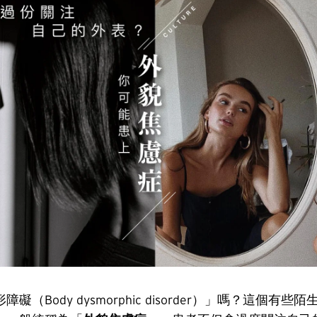
礙（Body dysmorphic disorder）」嗎？這個有