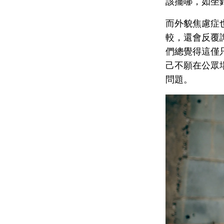
該擺哪，如坐
而外貌焦慮症
較，還會反覆
們總覺得這僅
己不願在公眾
問題。