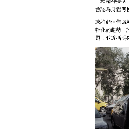
一種精神疾病
會認為身體有
或許顏值焦慮
輕化的趨勢，
題，並遵循明