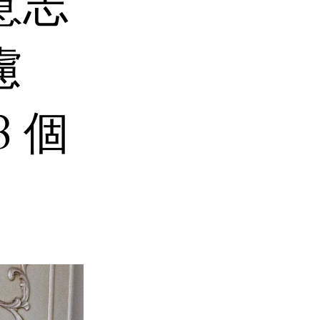
意志
慮
 個