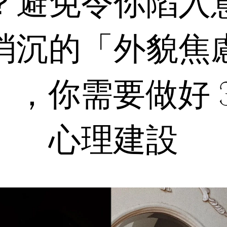
？避免令你陷入
消沉的「外貌焦
」，你需要做好 3
心理建設