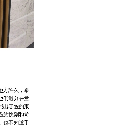
地方許久，舉
他們過分在意
照出容貌的東
過於挑剔和苛
，也不知道手