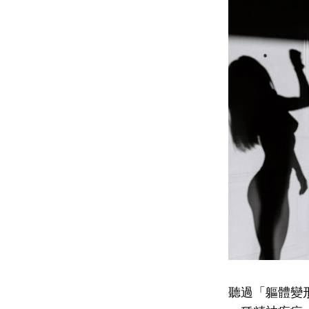
聽過「軀體變形障