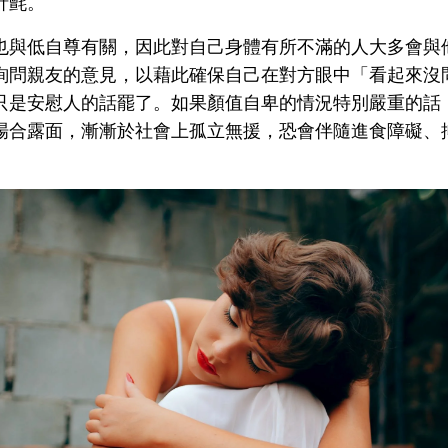
針氈。
也與低自尊有關，因此對自己身體有所不滿的人大多會與
詢問親友的意見，以藉此確保自己在對方眼中「看起來沒
只是安慰人的話罷了。如果顏值自卑的情況特別嚴重的話
場合露面，漸漸於社會上孤立無援，恐會伴隨進食障礙、