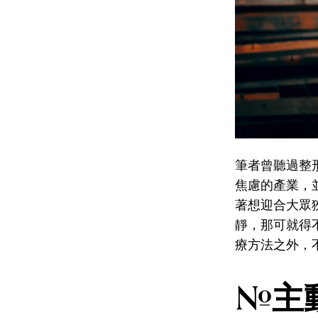
筆者曾聽過整
焦慮的產業，
著想迎合大眾
靜，那可就得
療方法之外，
#主