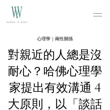
O
p
e
n
M
e
心理學｜兩性關係
n
u
對親近的人總是沒
耐心？哈佛心理學
家提出有效溝通 4
大原則，以「談話