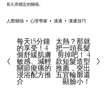
長久而穩定的關係。
人際關係
心理學家
溝通
溝通技巧
每天15分鐘
太熱？那就
P
N
的享受！4
把一頭長髮
r
e
個舒緩肌膚
剪掉吧！ 4
e
x
敏感、減輕
款短髮造型
v
t
關節痠痛的
推薦，突出
i
浸浴配方推
五官輪廓還
o
介
顯臉小！
u
s