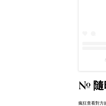
# 
瘋狂查看對方