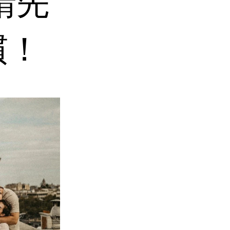
請先
慣！