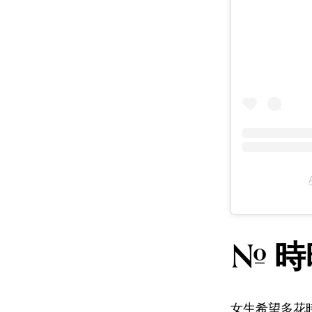
# 
女生希望多花