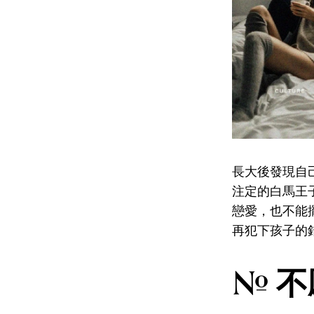
長大後發現自
注定的白馬王
戀愛，也不能
再犯下孩子的
# 