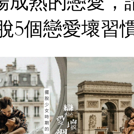
場成熟的戀愛，
脫5個戀愛壞習