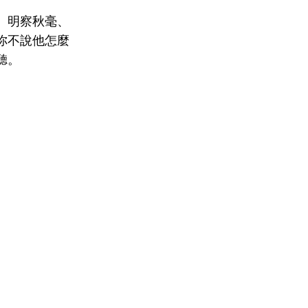
、明察秋毫、
你不說他怎麼
聽。