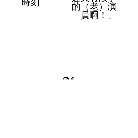
時刻
u
的（老）演
s
員啊！」
© 2023 Women In Work Limited. All rights reserved
Terms of use
Privacy Policy