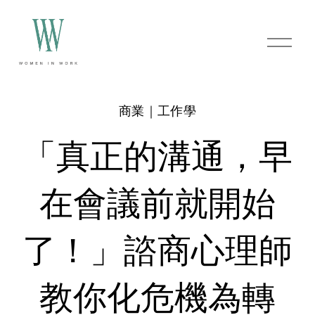
O
p
e
n
M
e
商業｜工作學
n
u
「真正的溝通，早
在會議前就開始
了！」諮商心理師
教你化危機為轉