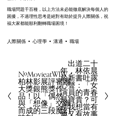
職場問題千百種，以上方法未必能徹底解決每個人的
困擾，不過理性思考是絕對有助於提升人際關係，祝
福大家都能順利翻轉職場困境！
人際關係
心理學
溝通
職場
出道二十
N
年，林依晨
e
#MovieatWIW：
P
於新書吐露
x
柏林影展評審團
r
心聲：「女
t
大獎銀熊獎作
e
演員的青春
品！以「偶然」
v
最寶貴？可
與「想像」交織
i
是我想當有
而成的三段魔幻
o
趣又有故事