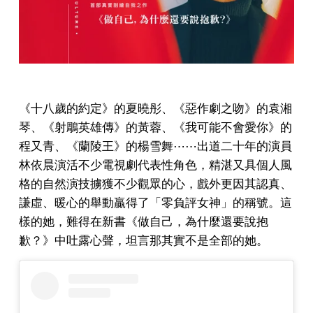
《十八歲的約定》的夏曉彤、《惡作劇之吻》的袁湘
琴、《射鵰英雄傳》的黃蓉、《我可能不會愛你》的
程又青、《蘭陵王》的楊雪舞⋯⋯出道二十年的演員
林依晨演活不少電視劇代表性角色，精湛又具個人風
格的自然演技擄獲不少觀眾的心，戲外更因其認真、
謙虛、暖心的舉動贏得了「零負評女神」的稱號。這
樣的她，難得在新書《做自己，為什麼還要說抱
歉？》中吐露心聲，坦言那其實不是全部的她。