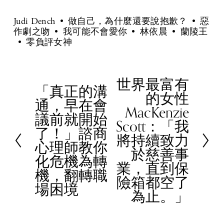
Judi Dench
做自己，為什麼還要說抱歉？
惡
作劇之吻
我可能不會愛你
林依晨
蘭陵王
零負評女神
世界最富有
N
「真正的溝
P
的女性
e
通，早在會
r
MacKenzie
x
議前就開始
e
Scott：「我
t
了！」諮商
v
將持續致力
心理師教你
i
於慈善事
化危機為轉
o
業，直到保
機，翻轉職
u
險箱都空了
場困境
s
為止。」