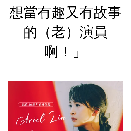
想當有趣又有故事
的（老）演員
啊！」