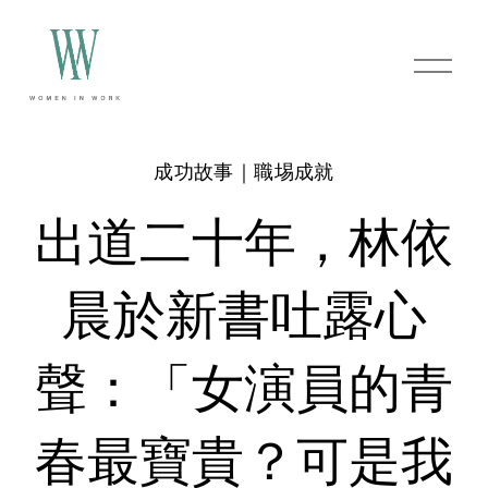
O
p
e
n
M
e
成功故事｜職埸成就
n
u
出道二十年，林依
晨於新書吐露心
聲：「女演員的青
春最寶貴？可是我