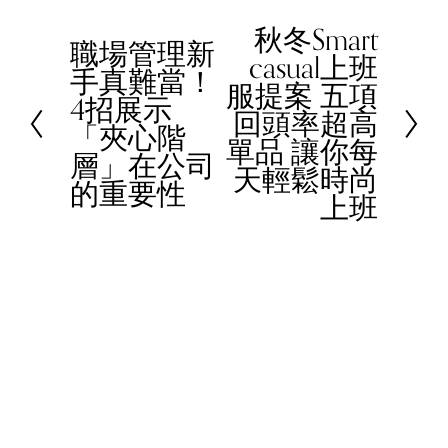
秋冬Smart
N
職場管理新
P
casual上班
e
手真難當！
r
服提案 五項
x
4招展示
e
回頭率超高
t
「夾心階
v
單品 讓你每
層」在公司
i
天輕鬆時尚
的重要性
o
上班
u
s