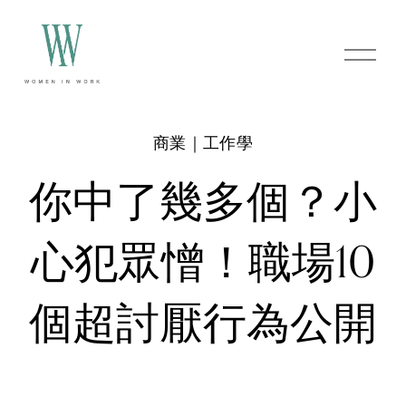
O
p
e
n
M
e
商業｜工作學
n
u
你中了幾多個？小
心犯眾憎！職場10
個超討厭行為公開