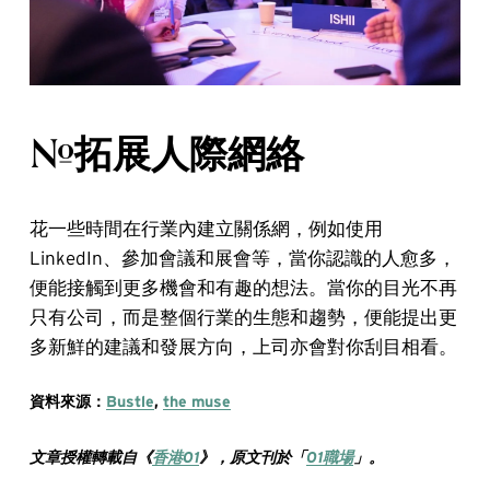
#拓展人際網絡
花一些時間在行業內建立關係網，例如使用
LinkedIn、參加會議和展會等，當你認識的人愈多，
便能接觸到更多機會和有趣的想法。當你的目光不再
只有公司，而是整個行業的生態和趨勢，便能提出更
多新鮮的建議和發展方向，上司亦會對你刮目相看。
資料來源：
Bustle
,
the muse
文章授權轉載自《
香港01
》，原文刊於
「
01職場
」。