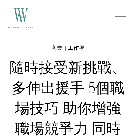
O
p
e
n
M
e
商業｜工作學
n
u
隨時接受新挑戰、
多伸出援手 5個職
場技巧 助你增強
職場競爭力 同時