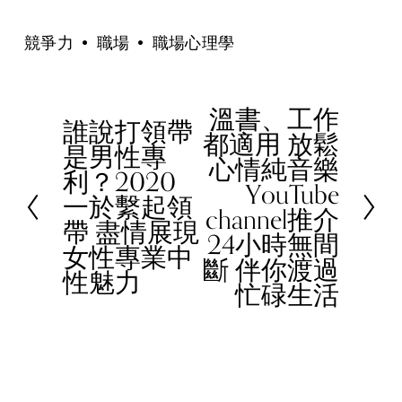
競爭力
職場
職場心理學
溫書、工作
N
誰說打領帶
P
都適用 放鬆
e
是男性專
r
心情純音樂
x
利？2020
e
YouTube
t
一於繫起領
v
channel推介
帶 盡情展現
i
24小時無間
女性專業中
o
斷 伴你渡過
性魅力
u
忙碌生活
s