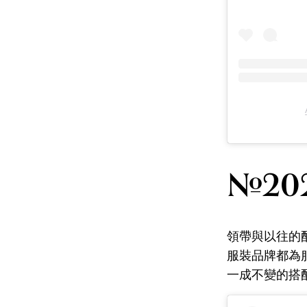
#2
領帶與以往的
服裝品牌都為
一成不變的搭