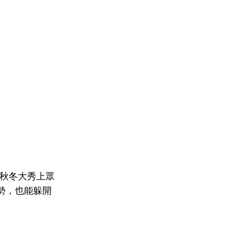
0秋冬大秀上眾
勢，也能躲開