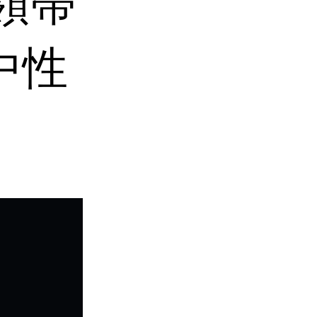
領帶
中性