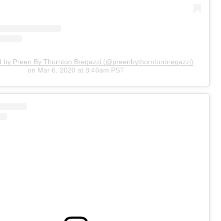
d by Preen By Thornton Bregazzi (@preenbythorntonbregazzi)
on
Mar 6, 2020 at 8:46am PST