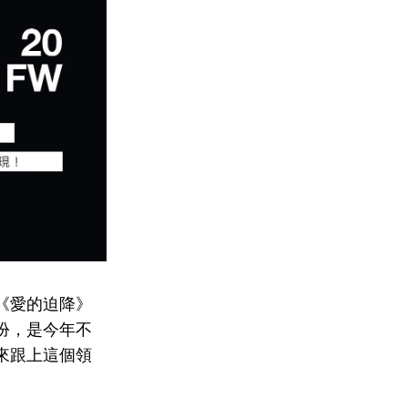
《愛的迫降》
裝扮，是今年不
來跟上這個領