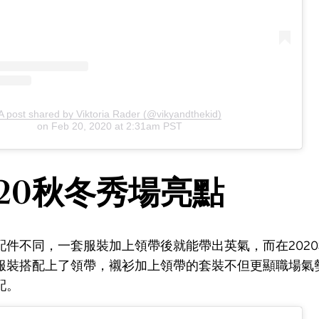
A post shared by Viktoria Rader (@vikyandthekid)
on
Feb 20, 2020 at 2:31am PST
020秋冬秀場亮點
配件不同，一套服裝加上領帶後就能帶出英氣，而在202
服裝搭配上了領帶，襯衫加上領帶的套裝不但更顯職場氣
配。