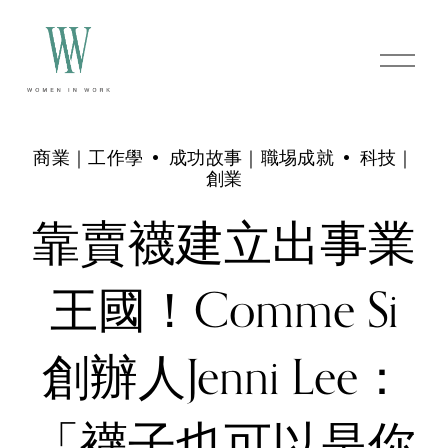
O
p
e
n
M
e
商業｜工作學
成功故事｜職埸成就
科技｜
n
創業
u
靠賣襪建立出事業
王國！Comme Si
創辦人Jenni Lee：
「襪子也可以是你