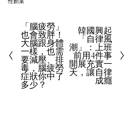
性創業
「腦疲勞」
P
韓國興起
N
也會致胖！
r
「自律風
e
大腦跟身體
e
潮」：上班
x
一樣，也需
v
前用4件事
t
要減壓、排
i
開展充實一
毒，腦疲勞
o
天，讓自律
症狀你中了
u
成癮
多少？
s