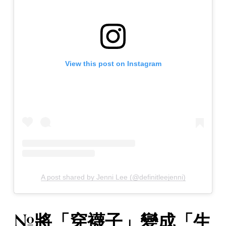
View this post on Instagram
A post shared by Jenni Lee (@definitleejenni)
#將「穿襪子」變成「生