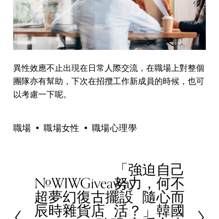
異性效應不止出現在日常人際交流，在職場上對整個
團隊亦有幫助，下次在招攬工作新成員的時候，也可
以考慮一下呢。
職場
職場女性
職場心理學
「強迫自己
N
#WIWGiveaway
努力，何不
e
P
超夢幻復古擺設
隨心而
x
r
辰時雜貨店
活？」韓國
t
e