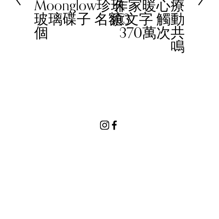
Moonglow珍珠
作家暖心療
v
玻璃碟子 名額3
癒文字 觸動
i
個
370萬次共
o
鳴
u
s
© 2023 Women In Work Limited. All rights reserved
Terms of use
Privacy Policy