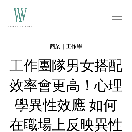
O
p
e
n
M
e
商業｜工作學
n
u
工作團隊男女搭配
效率會更高！心理
學異性效應 如何
在職場上反映異性