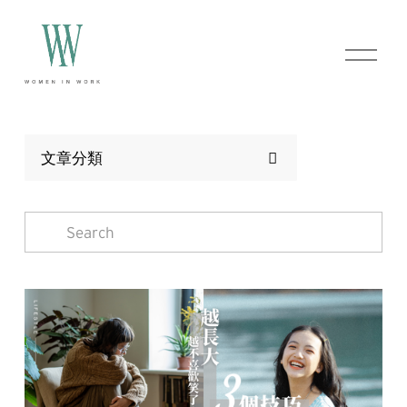
O
p
e
n
M
e
n
文章分類
u