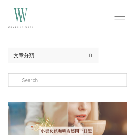
O
p
e
n
M
e
n
文章分類
u