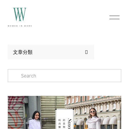
O
p
e
n
M
e
n
文章分類
u