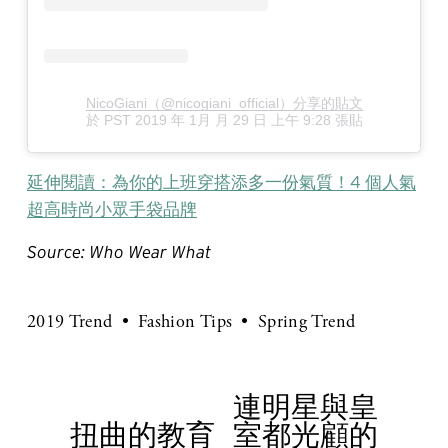
NicoGiani（@nicogiani_official）分享的貼文
於
PST 2019 年 1月 月 29 日 上午 9:28
張貼
延伸閱讀：為你的上班穿搭添多一份氣質！4 個人氣
超高時尚小眾手袋品牌
Source: Who Wear What
2019 Trend
Fashion Tips
Spring Trend
連明星與皇
N
扭曲的教育
室都光顧的
e
P