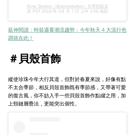
Acne Studios（@acnestudios）分享的貼文
於
PST 2019 年 3月 月 7 日 上午 4:56
張貼
延伸閱讀：時裝週看潮流趨勢：今年秋天 4 大流行色
調就在此！
＃貝殼首飾
縱使珍珠今年大行其道，但對於春夏來說，好像有點
不太合季節，相反貝殼首飾既有季節感，又帶著可愛
的復古風，你不妨入手一些貝殼首飾作點綴之用，加
上頸鏈層疊法，更能突出個性。