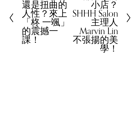
還是扭曲的
小店？
x
r
人性？來上
SHHH Salon
t
e
「柊 一颯」
主理人
v
的震撼一
Marvin Lin
i
課！
不張揚的美
o
學！
u
s