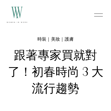
O
p
e
n
M
e
時裝｜美妝｜護膚
n
u
跟著專家買就對
了！初春時尚 3 大
流行趨勢