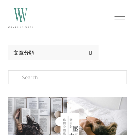
O
p
e
n
M
e
n
文章分類
u