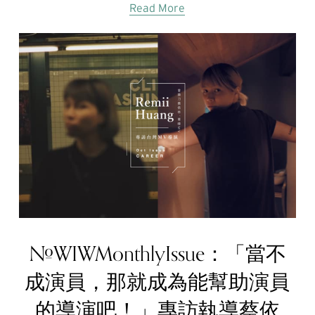
Read More
#WIWMonthlyIssue：「當不
成演員，那就成為能幫助演員
的導演吧！」專訪執導蔡依