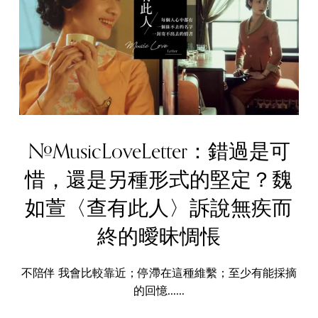
#MusicLoveLetter：錯過是可
惜，還是另種形式的堅定？魏
如萱〈查有此人〉訴說無疾而
終的曖昧惆悵
不陪伴 我會比較靠近；停滯在這種維繫；至少有能採摘
的回憶......