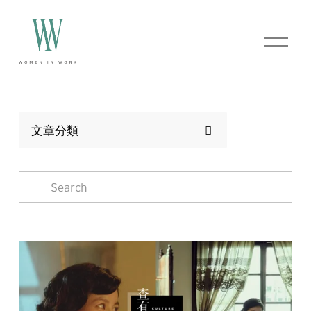
O
p
e
n
M
e
n
u
文章分類