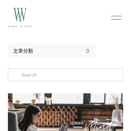
O
p
e
n
M
e
n
文章分類
u