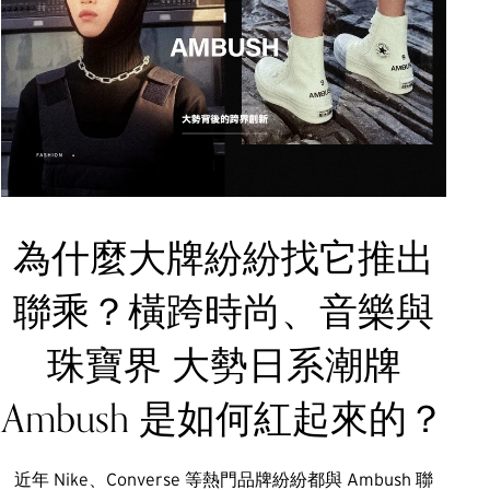
為什麼大牌紛紛找它推出
聯乘？橫跨時尚、音樂與
珠寶界 大勢日系潮牌
Ambush 是如何紅起來的？
近年 Nike、Converse 等熱門品牌紛紛都與 Ambush 聯