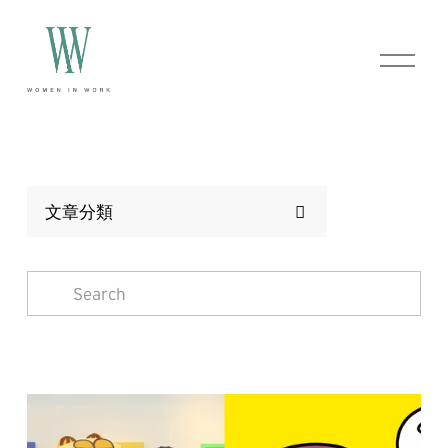
O
p
e
n
M
e
n
u
文章分類