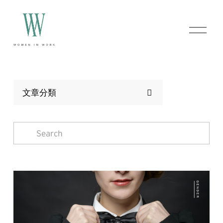
O
p
e
n
M
e
n
u
文章分類