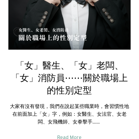
「女」醫生、「女」老闆、
「女」消防員⋯⋯關於職場上
的性別定型
大家有沒有發現，我們在說起某些職業時，會習慣性地
在前面加上「女」字，例如：女醫生、女法官、女老
闆、女飛機師、女拳擊手…… 
Read More