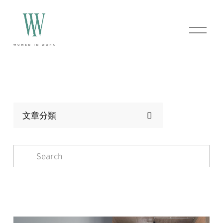
O
p
e
n
M
e
n
u
文章分類