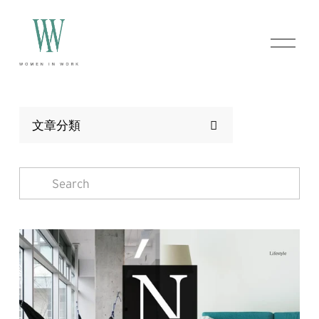
O
p
e
n
M
e
n
文章分類
u