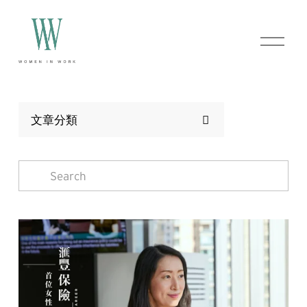
O
p
e
n
M
e
n
文章分類
u