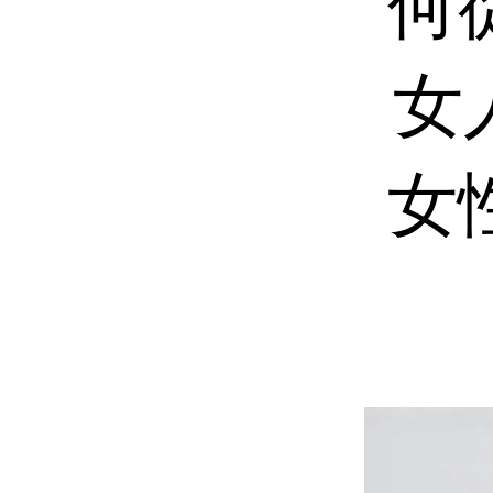
何
女人
女