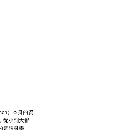
rench）本身的資
，從小到大都
的電腦科學。