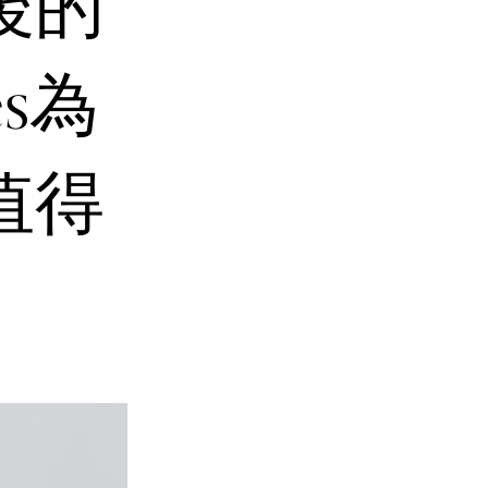
後的
es為
值得