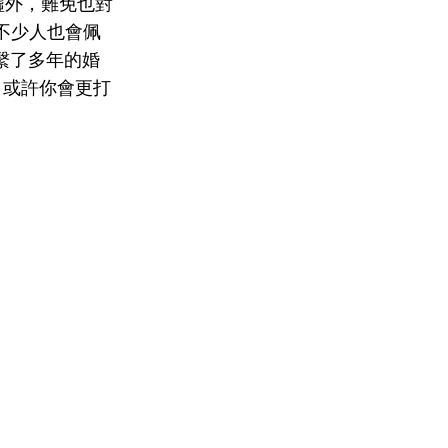
噓外，難免也對
不少人也會佩
維繫了多年的婚
，或許你會更打