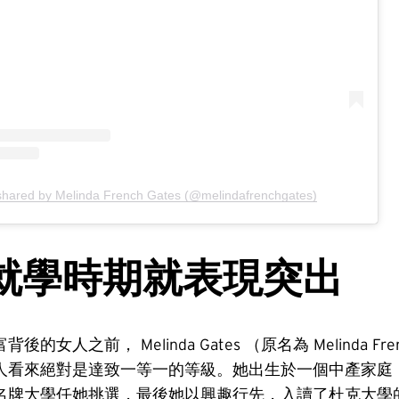
shared by Melinda French Gates (@melindafrenchgates)
就學時期就表現突出
的女人之前， Melinda Gates （原名為 Melinda F
人看來絕對是達致一等一的等級。她出生於一個中產家庭
名牌大學任她挑選，最後她以興趣行先，入讀了杜克大學