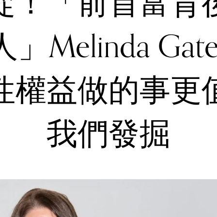
從！「前首富背
」Melinda Gat
性權益做的事更
我們發掘