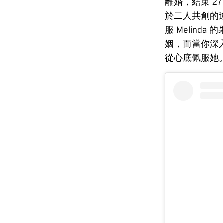
離婚，結束 
於二人共創的
服 Melin
姻，而當你深入
從心底佩服她