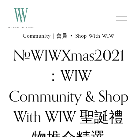
Community｜會員
Shop With WIW
#WIWXmas2021
：WIW
Community & Shop
With WIW 聖誕禮