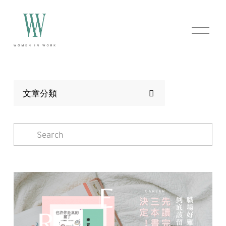
O
p
e
n
M
e
n
文章分類
u