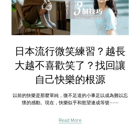
日本流行微笑練習？越長
大越不喜歡笑了？找回讓
自己快樂的根源
以前的快樂是那麼單純，微不足道的小事足以成為難以忘
懷的感動。現在，快樂似乎和慾望連成等號⋯⋯
Read More