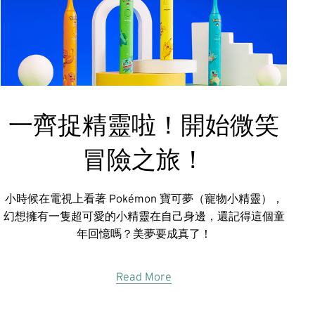
一齊捉精靈啦！開始微笑
冒險之旅！
小時候在電視上看著 Pokémon 寶可夢（寵物小精靈），
幻想擁有一隻超可愛的小精靈在自己身邊，還記得這個童
年回憶嗎？美夢要成真了！
Read More