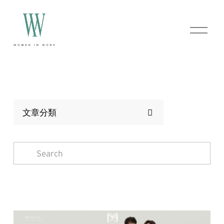
O
p
e
n
M
e
n
u
文章分類