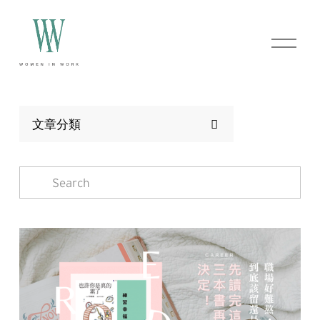
O
p
e
n
M
e
n
文章分類
u