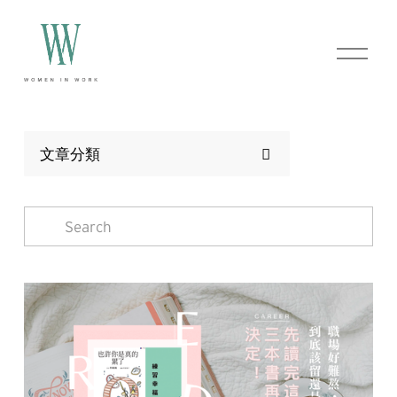
O
p
e
n
M
e
n
文章分類
u