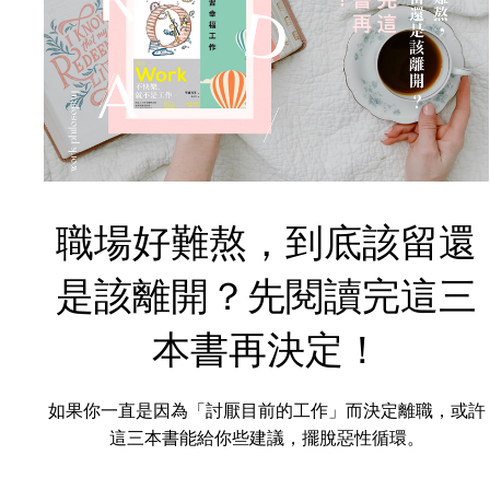
職場好難熬，到底該留還
是該離開？先閱讀完這三
本書再決定！
如果你一直是因為「討厭目前的工作」而決定離職，或許
這三本書能給你些建議，擺脫惡性循環。