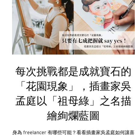
每次挑戰都是成就寶石的
「花園現象」，插畫家吳
孟庭以「祖母綠」之名描
繪絢爛藍圖
身為 freelancer 有哪些可能？看看插畫家吳孟庭如何讓喜