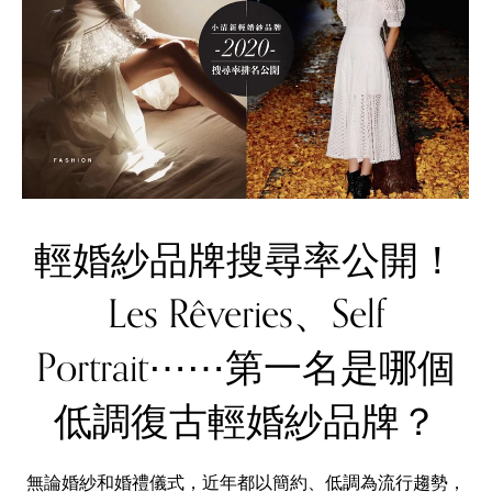
輕婚紗品牌搜尋率公開！
Les Rêveries、Self
Portrait⋯⋯第一名是哪個
低調復古輕婚紗品牌？
無論婚紗和婚禮儀式，近年都以簡約、低調為流行趨勢，