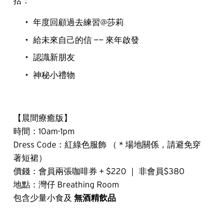
括：
年度回顧過去練習@莎莉
給未來自己的信 —— 來年啟發
認識新朋友
神秘小禮物
【晨間療癒版】
時間：10am-1pm
Dress Code：紅綠色服飾 （＊場地關係，請避免穿
著短裙）
價錢：會員兩張咖啡券 + $220 ｜ 非會員$380
地點：灣仔 Breathing Room
包含少量小食及 
無酒精飲品