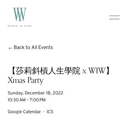
O
p
e
n
M
e
Back to All Events
n
u
【莎莉斜槓人生學院 x WIW】
Xmas Party
Sunday, December 18, 2022
10:30 AM
7:00 PM
Google Calendar
ICS