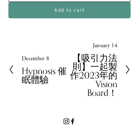
Add to cart
January 14
N
e
【吸引力法
December 8
P
x
則】一起製
r
Hypnosis 催
t
作2023年的
e
眠體驗
Vision
v
Board！
i
o
u
s