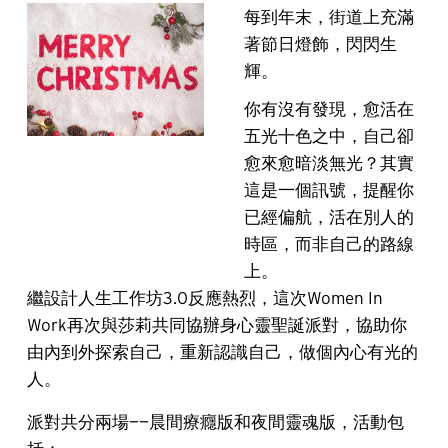
每到年末，街道上充滿
著節日燈飾，閃閃生
輝。
你有沒有發現，愈活在
五光十色之中，自己卻
愈來愈暗淡無光？其實
這是一個訊號，提醒你
已經偏航，活在別人的
時區，而非自己的路線
上。
繼設計人生工作坊3.0反應熱烈，這次Women In 
Work再次與莎莉共同協辦身心靈聖誕派對，協助你
由內到外探索自己，重新認識自己，做個內心有光的
人。
派對共分兩場——晨間療癮版和夜間靈魂版，活動包