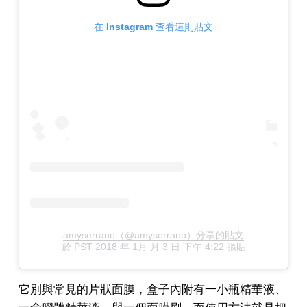
在 Instagram 查看這則貼文
amyserrano（@amyserrano）分享的貼文
於
PST 2018 年 1月 月 3 日 下午 4:22
張貼
它別與常見的片狀面膜，盒子內附有一小瓶精華液、