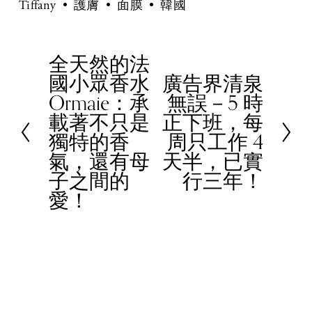
Tiffany
護膚
面膜
韓國
全天然的法
P
國小眾香水
廣告界清泉
r
N
Ormaie：承
無誤－5 時
e
e
載著不只是
正下班，每
v
x
獨特的香
周只工作 4
i
t
氣，還有母
天半，已實
o
子之間的
行三年！
u
愛！
s