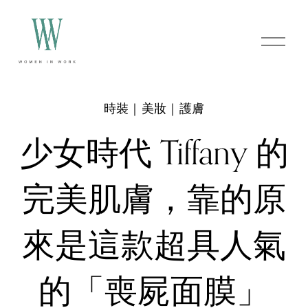
O
p
e
n
M
e
時裝｜美妝｜護膚
n
u
少女時代 Tiffany 的
完美肌膚，靠的原
來是這款超具人氣
的「喪屍面膜」