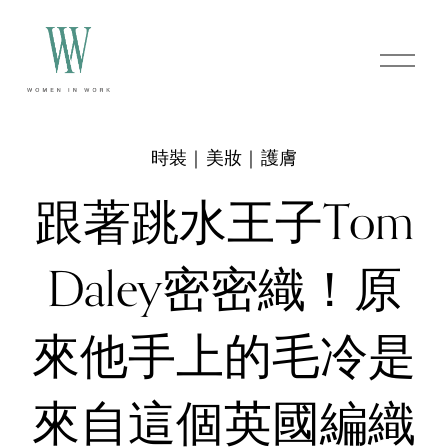
O
p
e
n
M
e
時裝｜美妝｜護膚
n
u
跟著跳水王子Tom
Daley密密織！原
來他手上的毛冷是
來自這個英國編織