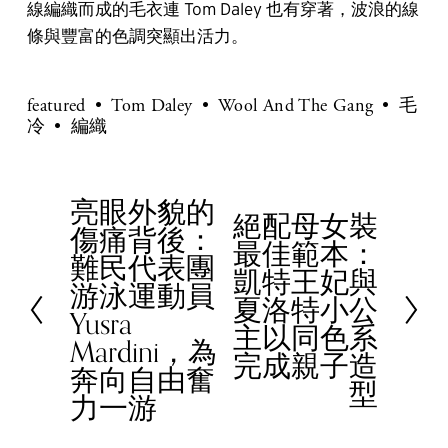
線編織而成的毛衣連 Tom Daley 也有穿著，波浪的線
條與豐富的色調突顯出活力。
featured
Tom Daley
Wool And The Gang
毛
冷
編織
亮眼外貌的
P
絕配母女裝
N
傷痛背後：
r
最佳範本：
e
難民代表團
e
凱特王妃與
x
游泳運動員
v
夏洛特小公
t
Yusra
i
主以同色系
Mardini，為
o
完成親子造
奔向自由奮
u
型
力一游
s