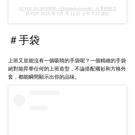
STYLE DU MONDE（@styledumonde）分享的貼文
於
PDT 2015 年 5月 月 12 日 上午 7:33
張貼
＃手袋
上班又豈能沒有一個吸睛的手袋呢？一個精緻的手袋
絕對能昇華任何的上班造型，不論搭配襯衫和方格外
套，都能瞬間顯示出你的品味。