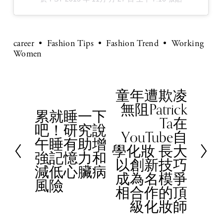
career
Fashion Tips
Fashion Trend
Working
Women
童年遭欺凌
N
無阻Patrick
e
累就睡一下
P
Ta在
x
吧！研究說
r
YouTube自
t
午睡有助增
e
學化妝 長大
強記憶力和
v
以創新技巧
減低心臟病
i
成為名模爭
風險
o
相合作的頂
u
級化妝師
s