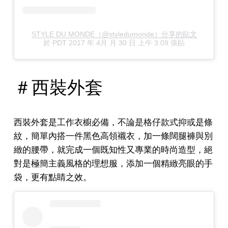
STYLE DU MONDE（@styledumonde）分享的貼文
於
PDT 2017 年 4月 月 30 日 上午 3:09
張貼
＃西裝外套
西裝外套是工作衣櫥必備，不論是格仔款式抑或是條
紋，簡單內搭一件黑色高領襯衣，加一條闊腿褲與別
緻的腰帶，就完成一個既知性又專業的時尚造型，絕
對是極簡主義風格的理想服，添加一個精緻亮眼的手
袋，更有點睛之效。