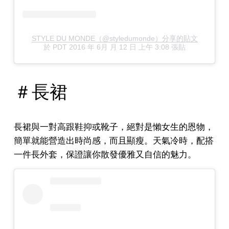
STYLE DU MONDE（@styledumonde）分享的貼文
於
PDT 2016 年 6月 月 12 日 上午 3:08
張貼
＃長裙
長裙與一對高跟鞋抑或靴子，絕對是懶女生的恩物，
簡單就能營造出時尚感，而且顯瘦。天氣冷時，配搭
一件長外套，保證讓你散發優雅又自信的魅力。