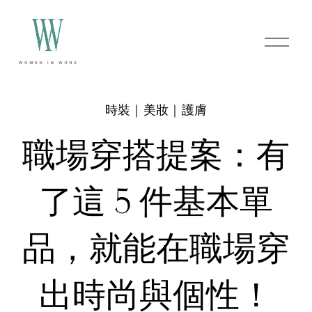
O
p
e
n
M
e
時裝｜美妝｜護膚
n
u
職場穿搭提案：有
了這 5 件基本單
品，就能在職場穿
出時尚與個性！