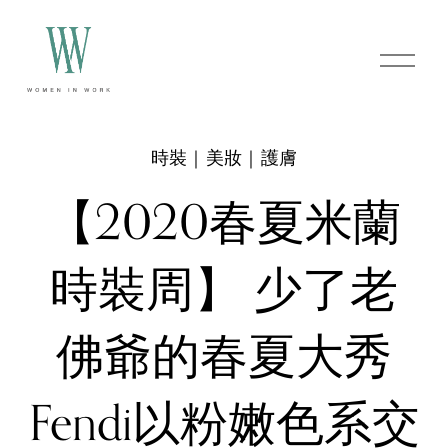
O
p
e
n
M
e
時裝｜美妝｜護膚
n
u
【2020春夏米蘭
時裝周】 少了老
佛爺的春夏大秀
Fendi以粉嫩色系交