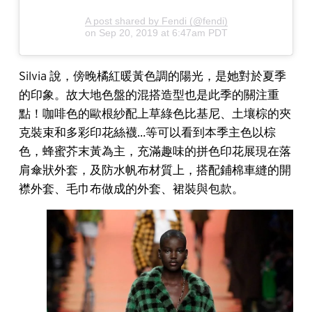
A post shared by Fendi (@fendi)
on
Sep 20, 2019 at 6:47am PDT
Silvia 說，傍晚橘紅暖黃色調的陽光，是她對於夏季
的印象。故大地色盤的混搭造型也是此季的關注重
點！咖啡色的歐根紗配上草綠色比基尼、土壤棕的夾
克裝束和多彩印花絲襪…等可以看到本季主色以棕
色，蜂蜜芥末黃為主，充滿趣味的拼色印花展現在落
肩傘狀外套，及防水帆布材質上，搭配鋪棉車縫的開
襟外套、毛巾布做成的外套、裙裝與包款。