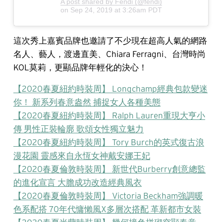
A post shared by Fendi (@fendi)
on
Sep 24, 2019 at 3:26am PDT
這次秀上嘉賓品牌也邀請了不少現在超高人氣的網路
名人、藝人，渡邊直美、Chiara Ferragni、台灣時尚
KOL莫莉，更顯品牌年輕化的決心！
【2020春夏紐約時裝周】 Longchamp經典包款變迷
你！ 新系列春意盎然 捕捉女人各種美態
【2020春夏紐約時裝周】 Ralph Lauren重現大亨小
傳 男性正裝輪廓 歌頌女性獨立魅力
【2020春夏紐約時裝周】 Tory Burch的英式復古浪
漫花園 靈感來自永恆女神戴安娜王妃
【2020春夏倫敦時裝周】 新世代Burberry創意總監
的進化宣言 大膽成功改造經典風衣
【2020春夏倫敦時裝周】 Victoria Beckham強調暖
色系配搭 70年代慵懶風X多層次搭配 革新都市女裝