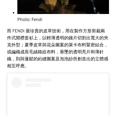
Photo: Fendi
而 FENDI 最珍貴的皮草技術，用在製作方形剪裁兩
件式開襟套衫上，以輕薄透明的鑲片切割出寬大的夾
克外型；夏季皮草與花朵圖案的萊卡布料緊密結合，
或編織成長毛絨格紋布料，垂墜的透明亮片和薄針
織，則與蓬鬆的絎縫圖案及泡泡紗所創造出的立體感
相互呼應。