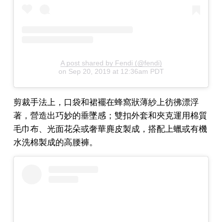
A post shared by Fendi (@fendi)
on
Sep 20, 2019 at 12:36am PDT
剪裁手法上，口袋和裙襬在蜂窩狀薄紗上彷彿漂浮
著，營造出巧妙的垂墜感；雙扣外套和夾克運用棉質
毛巾布、光面花朵或奢華麂皮製成，搭配上蠟或有機
水洗棉製成的高腰褲。