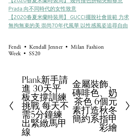
【2020春夏米蘭時裝周】 幾何撞色拼砌突顯春意
Prada 向不同時代的女性致意
【2020春夏米蘭時裝周】 GUCCI擺脫社會規範 力求
無拘無束的美 崇尚70年代風華 以性感風姿追尋自由
Fendi
Kendall Jenner
Milan Fashion
Week
SS20
Plank新手請
P
金屬裝飾、
N
進 30天平
r
磚啡色、奶
e
板支撐訓練
e
茶色 6個元
x
挑戰 每天不
v
素打造秋冬
t
需5分鐘練
i
簡約系指甲
出緊緻馬甲
o
彩繪
線
u
s