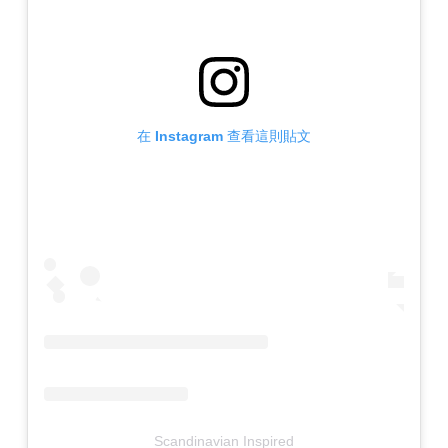
在 Instagram 查看這則貼文
Scandinavian Inspired