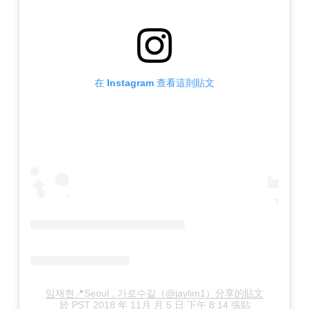
在 Instagram 查看這則貼文
임재현📍Seoul , 가로수길（@jaylim1）分享的貼文
於
PST 2018 年 11月 月 5 日 下午 8:14
張貼