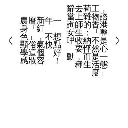
辭去荀工，
N
當上雜物諮
e
農曆新年一
P
詢師的香港
x
身「紅
r
女生：「整
t
色」，不想
e
理收納不是
顯俗氣快點
v
要怦然心
學這個「好
i
動，而是一
感妝容」！
o
種生活態
u
度」
s