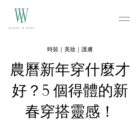
O
p
e
n
M
e
時裝｜美妝｜護膚
n
u
農曆新年穿什麼才
好？5 個得體的新
春穿搭靈感！