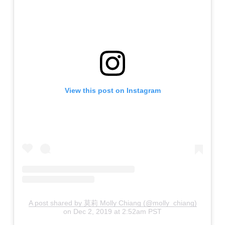
View this post on Instagram
A post shared by 莫莉 Molly Chiang (@molly_chiang)
on
Dec 2, 2019 at 2:52am PST