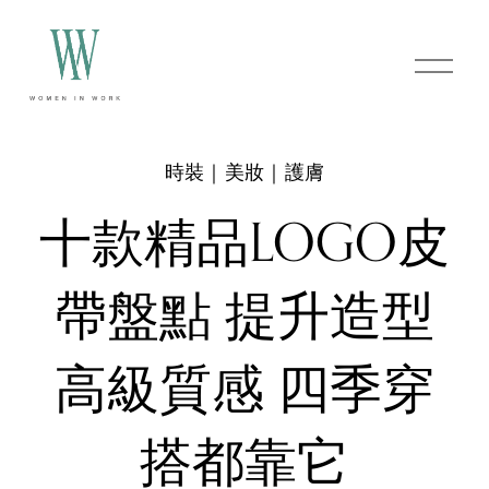
O
p
e
n
M
e
時裝｜美妝｜護膚
n
u
十款精品LOGO皮
帶盤點 提升造型
高級質感 四季穿
搭都靠它