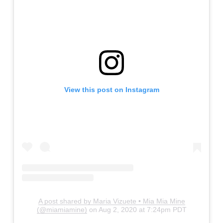
View this post on Instagram
A post shared by Maria Vizuete • Mia Mia Mine
(@miamiamine)
on
Aug 2, 2020 at 7:24pm PDT