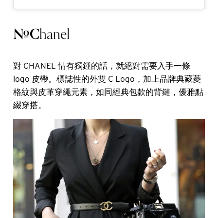
#C
hanel
對 CHANEL 情有獨鍾的話，就絕對需要入手一條
logo 皮帶。標誌性的外雙 C Logo，加上品牌典藏菱
格紋與皮革穿繩元素，如同經典包款的背鏈，優雅點
綴穿搭。