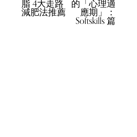
脂 4大走路
的「心理適
v
減肥法推薦
應期」：
i
Softskills 篇
o
u
s