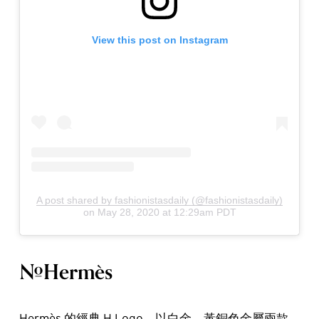
View this post on Instagram
A post shared by fashionistasdaily (@fashionistasdaily)
on
May 28, 2020 at 12:29am PDT
#Hermès
Hermès 的經典 H Logo，以白金、黃銅色金屬兩款