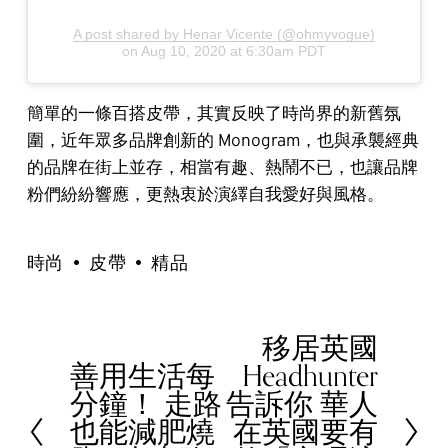
A post shared by Henar Vicente (@ohmyvogue)
on
Aug 10, 2020 at 6:30am PDT
簡單的一條百搭皮帶，其實反映了時尚界的新舊氛
圍，近年眾多品牌創新的 Monogram，也與承襲經典
的品牌在街上並存，相當有趣、熱鬧不已，也讓品牌
粉們紛紛響應，更熱衷於演繹自我愛好與風格。
時尚
皮帶
精品
移居英國
N
善用生活每
Headhunter
e
P
分鐘！ 走路
告訴你 華人
x
r
也能減肥燒
在英國要有
t
e