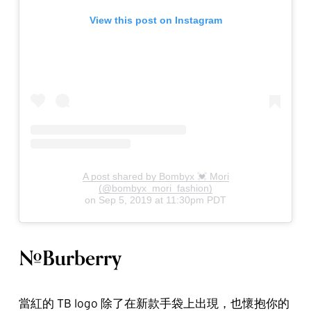
View this post on Instagram
A post shared by Bombyx 💓 Mori
(@bombyx_mori_fashion)
on
Sep 5, 2019 at 11:30pm PDT
#Burberry
當紅的 TB logo 除了在新款手袋上出現，也懷抱你的