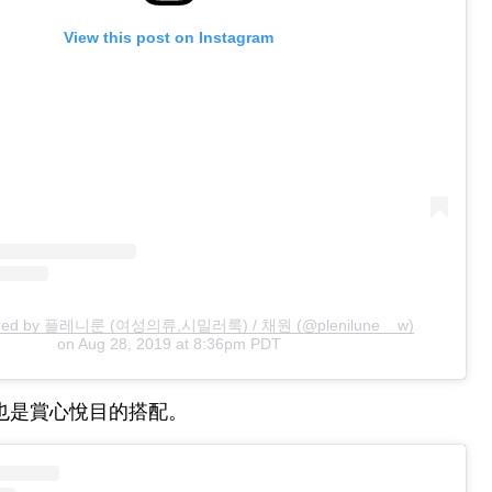
View this post on Instagram
hared by 플레니룬 (여성의류,시밀러룩) / 채원 (@plenilune__w)
on
Aug 28, 2019 at 8:36pm PDT
也是賞心悅目的搭配。