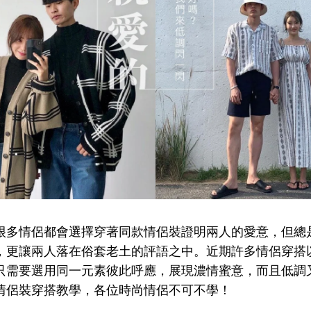
很多情侶都會選擇穿著同款情侶裝證明兩人的愛意，但總
，更讓兩人落在俗套老土的評語之中。近期許多情侶穿搭
只需要選用同一元素彼此呼應，展現濃情蜜意，而且低調
情侶裝穿搭教學，各位時尚情侶不可不學！