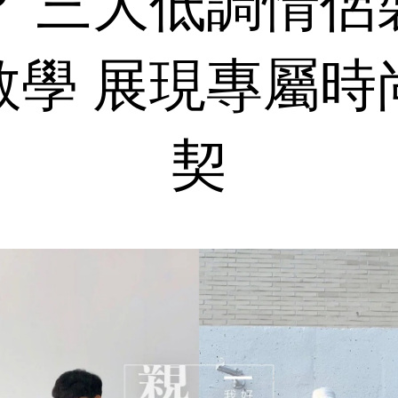
？ 三大低調情侶
教學 展現專屬時
契