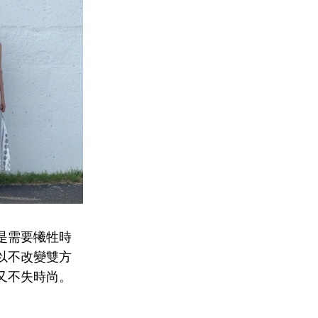
是需要犧牲時
以不改變雙方
又不失時尚。