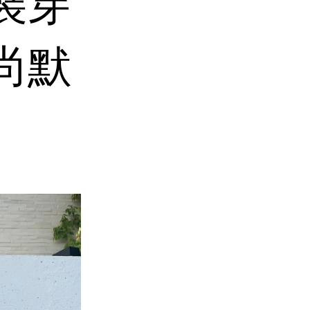
裝穿
尚默