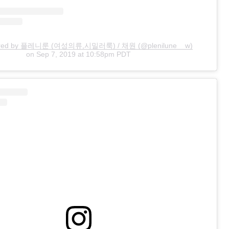
hared by 플레니룬 (여성의류,시밀러룩) / 채원 (@plenilune__w)
on
Sep 7, 2019 at 10:58pm PDT