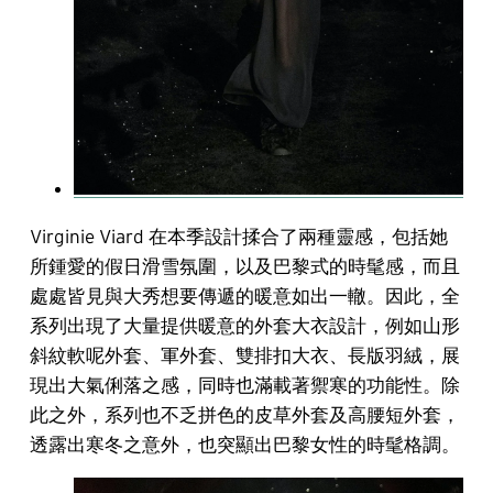
Virginie Viard 在本季設計揉合了兩種靈感，包括她
所鍾愛的假日滑雪氛圍，以及巴黎式的時髦感，而且
處處皆見與大秀想要傳遞的暖意如出一轍。因此，全
系列出現了大量提供暖意的外套大衣設計，例如山形
斜紋軟呢外套、軍外套、雙排扣大衣、長版羽絨，展
現出大氣俐落之感，同時也滿載著禦寒的功能性。除
此之外，系列也不乏拼色的皮草外套及高腰短外套，
透露出寒冬之意外，也突顯出巴黎女性的時髦格調。