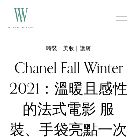
O
p
e
n
M
e
時裝｜美妝｜護膚
n
u
Chanel Fall Winter
2021：溫暖且感性
的法式電影 服
裝、手袋亮點一次