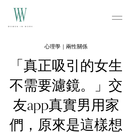
O
p
e
n
M
e
心理學｜兩性關係
n
u
「真正吸引的女生
不需要濾鏡。」交
友app真實男用家
們，原來是這樣想