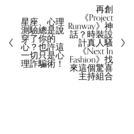
再創
N
《Project
e
星座、心理
P
Runway》神
x
測驗總是說
r
話？時裝設
t
穿了你的
e
計真人騷
心？也許這
v
《Next In
一切只是心
i
Fashion》找
理詐騙術！
o
來這個驚喜
u
主持組合
s