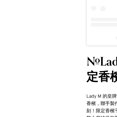
#Lad
定香
Lady M 的
香檳，聯手製
刻！限定香檳千層蛋