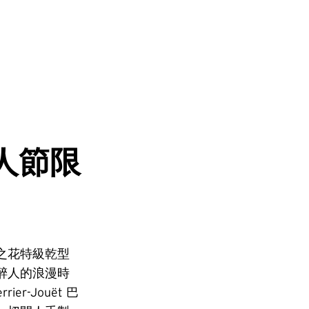
 情人節限
巴黎之花特級乾型
醉人的浪漫時
er-Jouët 巴