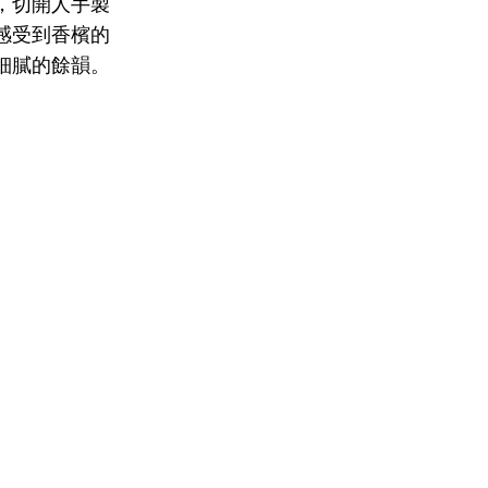
，切開人手製
感受到香檳的
細膩的餘韻。