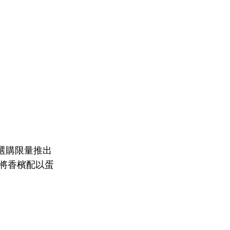
選購限量推出
升)，將香檳配以蛋