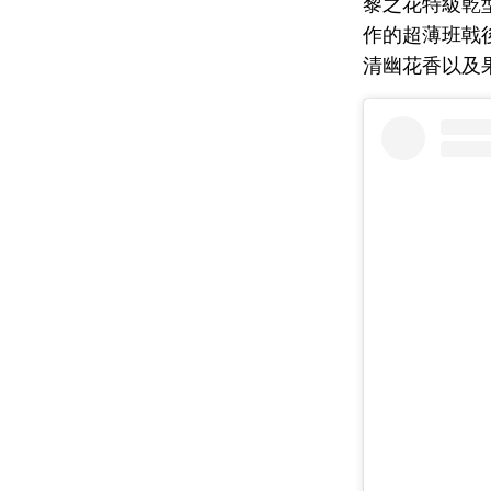
黎之花特級乾
作的超薄班戟
清幽花香以及