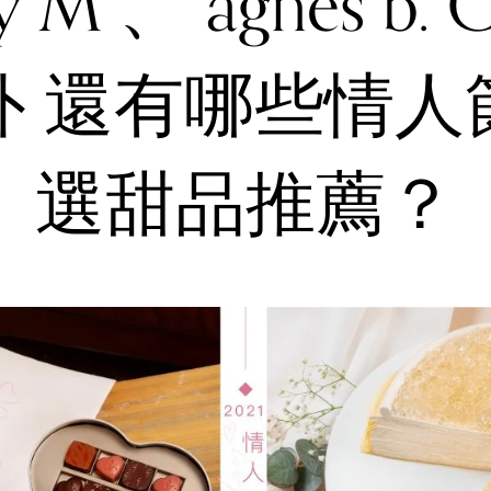
y M 、 agnès b. 
外 還有哪些情人
選甜品推薦？