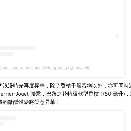
A post shared by Lady M Hong Kong (@ladymhk)
的浪漫時光再度昇華，除了香檳千層蛋糕以外，亦可同時
與 Perrier-Jouët 聯乘，巴黎之花特級乾型香檳 (750 毫
特的微醺體驗將愛意昇華！