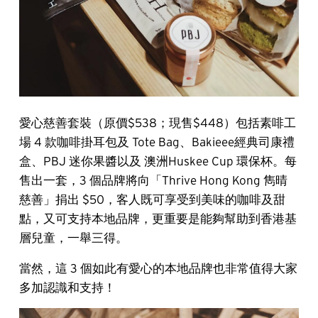
愛心慈善套裝（原價$538；現售$448）包括素啡工
場 4 款咖啡掛耳包及 Tote Bag、Bakieee經典司康禮
盒、PBJ 迷你果醬以及 澳洲Huskee Cup 環保杯。每
售出一套，3 個品牌將向「Thrive Hong Kong 雋晴
慈善」捐出 $50，客人既可享受到美味的咖啡及甜
點，又可支持本地品牌，更重要是能夠幫助到香港基
層兒童，一舉三得。
當然，這 3 個如此有愛心的本地品牌也非常值得大家
多加認識和支持！