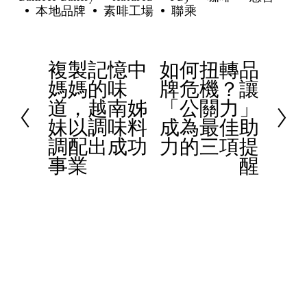
本地品牌
素啡工場
聯乘
複製記憶中
如何扭轉品
P
N
媽媽的味
牌危機？讓
r
e
道，越南姊
「公關力」
e
x
妹以調味料
成為最佳助
v
t
調配出成功
力的三項提
i
事業
醒
o
u
s