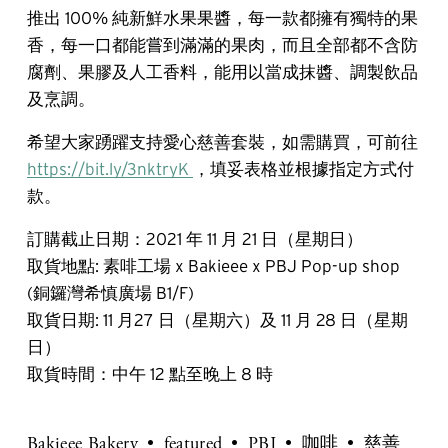
推出 100% 純新鮮水果果醬，每一款都擁有獨特的果
香，每一口都能嘗到滿滿的果肉，而且全部都不含防
腐劑、果膠及人工香料，能用以當成抹醬、調製飲品
及烹調。
希望大家踴躍支持愛心慈善套裝，如需購買，可前往
https://bit.ly/3nktryK
，填妥表格並根據指定方式付
款。
訂購截止日期：2021 年 11 月 21 日（星期日）
取貨地點: 素啡工場 x Bakieee x PBJ Pop-up shop
(銅鑼灣希慎廣場 B1/F)
取貨日期: 11 月27 日（星期六）及 11 月 28 日（星期
日）
取貨時間：中午 12 點至晚上 8 時
Bakieee Bakery
featured
PBJ
咖啡
慈善