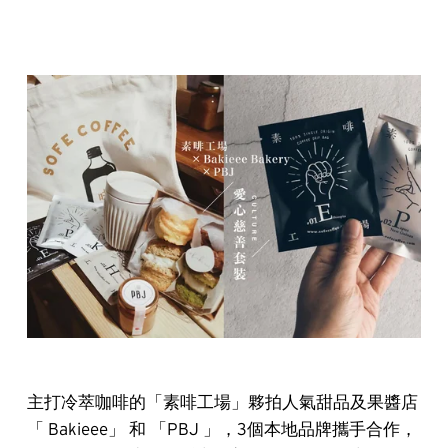
主打冷萃咖啡的「素啡工場」夥拍人氣甜品及果醬店
「 Bakieee」 和 「PBJ 」，3個本地品牌攜手合作，