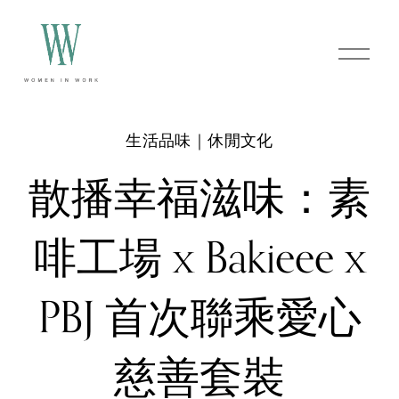
O
p
e
n
M
e
生活品味｜休閒文化
n
u
散播幸福滋味：素
啡工場 x Bakieee x
PBJ 首次聯乘愛心
慈善套裝