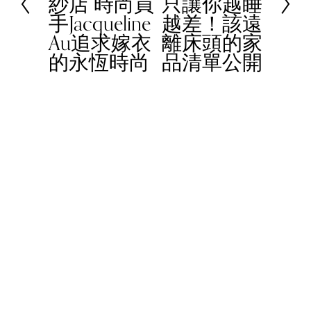
紗店 時尚買
只讓你越睡
v
t
手Jacqueline
越差！該遠
i
Au追求嫁衣
離床頭的家
o
的永恆時尚
品清單公開
u
s
© 2023 Women In Work Limited. All rights reserved