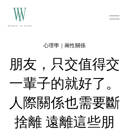
O
p
e
n
M
e
心理學｜兩性關係
n
u
朋友，只交值得交
一輩子的就好了。
人際關係也需要斷
捨離 遠離這些朋