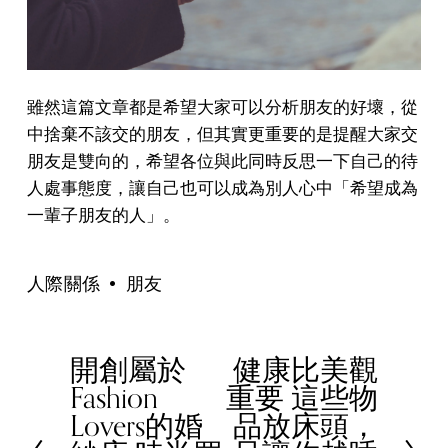
雖然這篇文章都是希望大家可以分析朋友的好壞，從
中捨棄不該交的朋友，但其實更重要的是提醒大家交
朋友是雙向的，希望各位與此同時反思一下自己的待
人處事態度，讓自己也可以成為別人心中「希望成為
一輩子朋友的人」。
人際關係
朋友
開創屬於
健康比美觀
P
N
Fashion
重要 這些物
r
e
Lovers的婚
品放床頭，
e
x