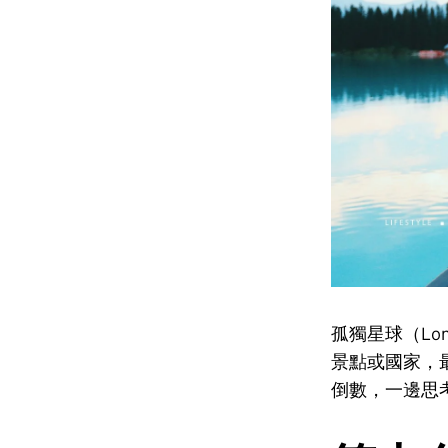
孤獨星球（Lo
景點或國家，最
倒數，一邊思