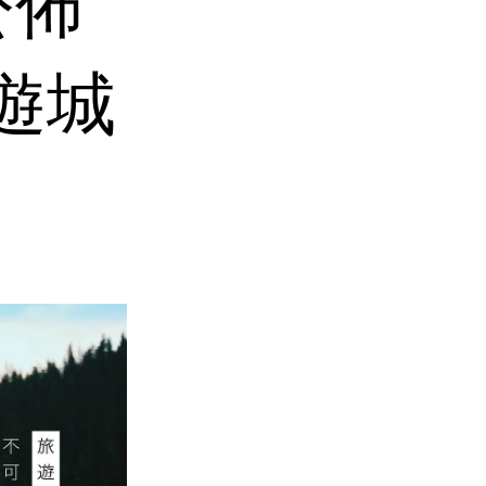
t公佈
遊城