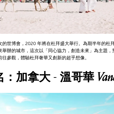
次的世博會，2020 年將在杜拜盛大舉行。為期半年的杜
東舉辦的城市，這次以「同心協力，創造未來」為主題，
前往參觀，體驗杜拜奢華又創新的超乎想像。
Van
：加拿大 - 溫哥華