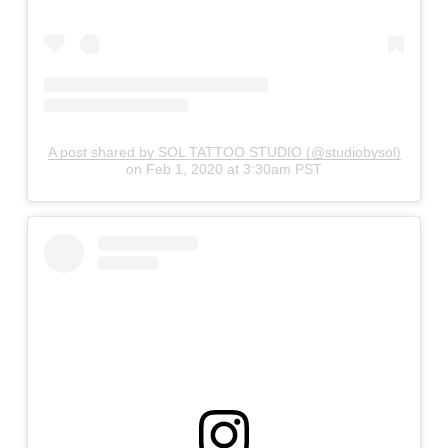
A post shared by SOL TATTOO STUDIO (@studiobysol)
on
Feb 1, 2020 at 3:30am PST