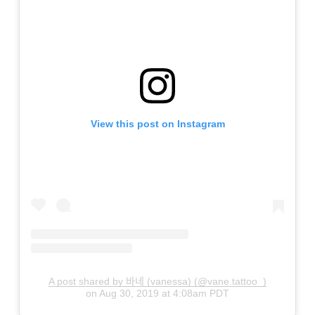
View this post on Instagram
A post shared by 바네 (vanessa) (@vane.tattoo_)
on
Aug 30, 2019 at 4:08am PDT