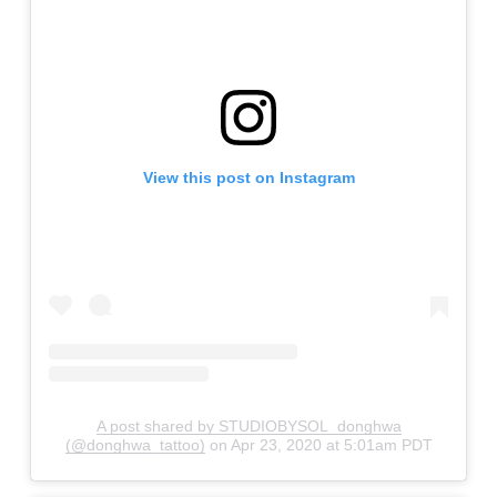
View this post on Instagram
A post shared by STUDIOBYSOL_donghwa
(@donghwa_tattoo)
on
Apr 23, 2020 at 5:01am PDT