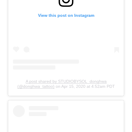
View this post on Instagram
A post shared by STUDIOBYSOL_donghwa
(@donghwa_tattoo)
on
Apr 15, 2020 at 4:52am PDT