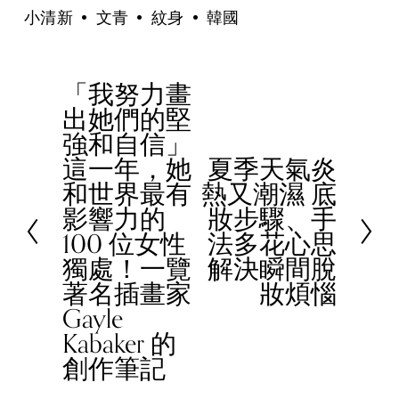
小清新
文青
紋身
韓國
「我努力畫
P
出她們的堅
r
強和自信」
e
這一年，她
夏季天氣炎
v
N
和世界最有
熱又潮濕 底
i
e
影響力的
妝步驟、手
o
x
100 位女性
法多花心思
u
t
獨處！一覽
解決瞬間脫
s
著名插畫家
妝煩惱
Gayle
Kabaker 的
創作筆記