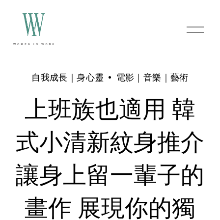
O
p
e
n
M
e
自我成長｜身心靈
電影｜音樂｜藝術
n
u
上班族也適用 韓
式小清新紋身推介
讓身上留一輩子的
畫作 展現你的獨