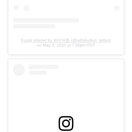
A post shared by 위티버튼 (@wittybutton_tattoo)
on
May 3, 2020 at 7:56pm PDT