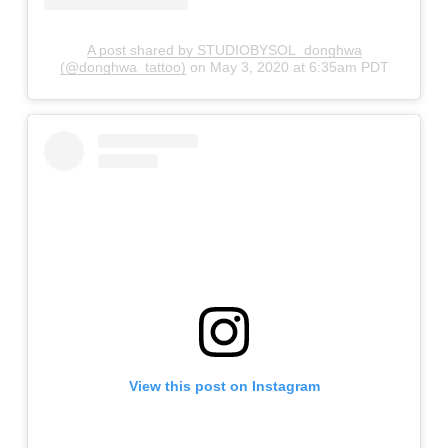
A post shared by STUDIOBYSOL_donghwa
(@donghwa_tattoo)
on
May 3, 2020 at 6:35am PDT
View this post on Instagram