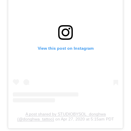
View this post on Instagram
A post shared by STUDIOBYSOL_donghwa
(@donghwa_tattoo)
on
Apr 27, 2020 at 5:15am PDT