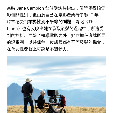
當時 Jane Campion 曾於受訪時指出，儘管覺得拍電
影無關性別，但由於自己在電影產業待了數 10 年，
時常感受到
業界性別不平等的問題
，為此《The
Piano》也有反映出她在爭取發聲的過程中，所遭受
到的挫折。而除了執導電影之外，她亦擔任康城影展
的評審團，以確保每一位成員都有平等發聲的機會，
在為女性發聲上可說是不遺餘力。