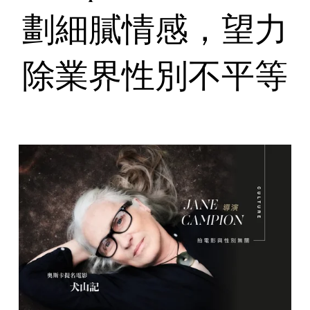
劃細膩情感，望力
除業界性別不平等