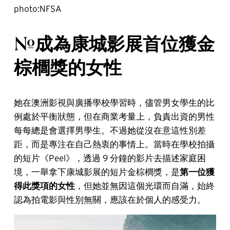
photo:NFSA
#成為康城影展首位獲金
棕櫚獎的女性
她在澳洲影視與廣播學校學習時，儘管男女學生的比
例處於平衡狀態，但在商業考量上，負責出資的男性
每每總是會選擇男學生。不過她從沒在意這性別差
距，而是專注在自己熱衷的事情上。當時在學校拍攝
的短片《Peel》，透過 9 分鐘的影片去描述家庭困
境，一舉拿下康城影展的短片金棕櫚獎，是
第一位獲
得此獎項的女性
，但她並無因這個光環而自滿，始終
認為拍電影與性別無關，應該在於個人的感受力。