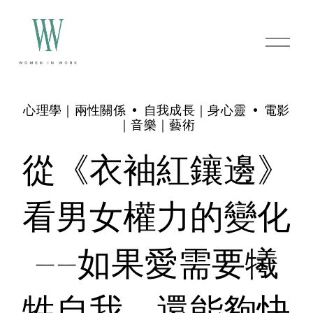
O
p
e
n
M
e
心理學｜兩性關係
自我成長｜身心靈
電影
n
｜音樂｜藝術
u
從《衣袖紅鑲邊》
看男女權力的變化
——如果愛需要犧
牲自我，還能夠快