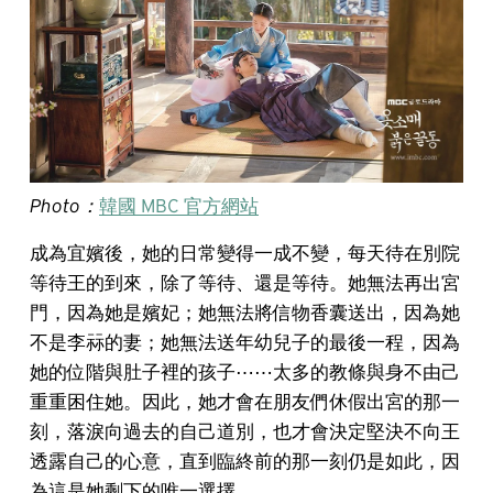
Photo：
韓國 MBC 官方網站
成為宜嬪後，她的日常變得一成不變，每天待在別院
等待王的到來，除了等待、還是等待。她無法再出宮
門，因為她是嬪妃；她無法將信物香囊送出，因為她
不是李祘的妻；她無法送年幼兒子的最後一程，因為
她的位階與肚子裡的孩子⋯⋯太多的教條與身不由己
重重困住她。因此，她才會在朋友們休假出宮的那一
刻，落淚向過去的自己道別，也才會決定堅決不向王
透露自己的心意，直到臨終前的那一刻仍是如此，因
為這是她剩下的唯一選擇。