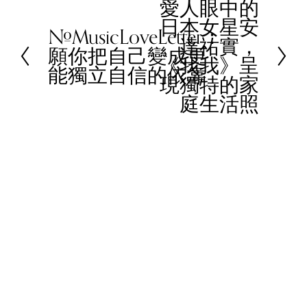
愛人眼中的
N
日本女星安
e
#MusicLoveLetter：
P
達祐實，
x
願你把自己變成更
r
《我我》呈
t
能獨立自信的依靠
e
現獨特的家
v
庭生活照
i
o
u
s