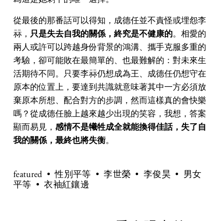
從最後的那番話可以得知，成德任並不責怪或埋怨李
祘，
只是失去自我的關係，終究是不健康的
。相愛的
兩人或許可以跨越身份背景的鴻溝、攜手克服多重的
考驗，卻可能敗在最簡單的、也最難解的：對未來生
活期待不同。只要李祘仍想成為王、成德任仍想守在
原本的位置上，要達到共識就意味著其中一方必須放
棄原本所想、配合對方的步調，然而這樣真的會快樂
嗎？從成德任臉上越來越少出現的笑容，我想，答案
顯而易見，
感情不是犧牲成全就能換得佳話，失了自
我的關係，最終也將失衡
。
featured
性別平等
李世榮
李俊昊
男女
平等
衣袖紅鑲邊