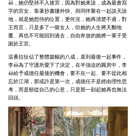
祘，她仍堅持不入後宮，因為對她來說，成為最會寫
字的宮女、靠著抄書賺外快、與同伴聚在一起談天說
地，就是她想待的位置，更何況，她再清楚不過，對
王而言，只是多了一個女人，但她的人生將天翻地
覆、再也不可能回到過去，自由奔放的她將一輩子受
困於王宮。
這番拉扯佔了整體篇幅的八成，直到最後一起事件，
李祘為了守護所愛下了決定，在半強迫的圓房中，李
祘給予成德任最後的機會，要不在一起、要不從此相
忘於江湖，那或許是第一次，成德任不是經由理性思
考，而是順從自己的心意，只是那一刻起她再也無法
回頭。