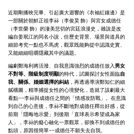
近期剛播映完畢、引起廣大迴響的《衣袖紅鑲邊》是
一部關於朝鮮正祖李祘（李俊昊 飾）與宮女成德任
（李世榮 飾）的淒美悲切的宮廷浪漫史，雖說是改
編自姜珉江的同名小說，但歷史背景、場景與道具的
細節考究一點也不馬虎，觀眾既能夠從中認識史實、
又能細細咀嚼隱藏其中的議題。
編劇鄭海利將活潑、自我意識強烈的成德任放入
男女
不對等、階級制度明顯
的時代，試圖探討女性面臨
自
我、關係、婚姻選擇的糾結
，再透過導演鄭知仁的細
膩構圖，精準捕捉女性的心境變化，造就了該劇最大
看點——李祘與成德任之間的「情感攻防戰」。在意識
到自己的心意後，李祘不斷地對成德任釋出好感，從
前期「隱晦地示愛」到後期「直球表示希望成為家
人」，李祘的癡心融化一票觀眾，卻換不到成德任的
點頭，原因很簡單——成德任不願失去自我。