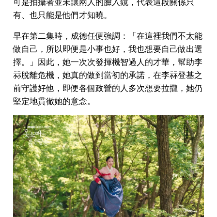
可是拍攝者並未讓兩人的臉入鏡，代表這段關係只
有、也只能是他們才知曉。
早在第二集時，成德任便強調：「在這裡我們不太能
做自己，所以即便是小事也好，我也想要自己做出選
擇。」因此，她一次次發揮機智過人的才華，幫助李
祘脫離危機，她真的做到當初的承諾，在李祘登基之
前守護好他，即便各個政營的人多次想要拉攏，她仍
堅定地貫徹她的意念。