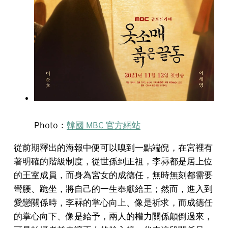
Photo：
韓國 MBC 官方網站
從前期釋出的海報中便可以嗅到一點端倪，在宮裡有
著明確的階級制度，從世孫到正祖，李祘都是居上位
的王室成員，而身為宮女的成德任，無時無刻都需要
彎腰、跪坐，將自己的一生奉獻給王；然而，進入到
愛戀關係時，李祘的掌心向上、像是祈求，而成德任
的掌心向下、像是給予，兩人的權力關係顛倒過來，